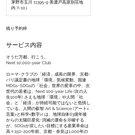
茅野市玉川 11395-9 美濃戸高原別荘地
内 Y-10）
残り予約枠
サービス内容
そうだ万都、行こう。
Next 10,000-year Club
ローマ･クラブの「経済」成長の限界、京都･
パリ議定書の地球「環境」気候変動、国連
MDGs･SDGsの「社会」世界の変革の中、次
世代の若者は、Next 100-year Life (次の人
生100年) さえも地球「環境」や人間「社
会」と「経済」が持続可能ではないと危惧し
ている。人間の叡智 Art & Science (アート<
言葉>と科学<数字>) は、地球自体63億年後
からの太陽巨星化･消滅の運命を示唆する
が、SDGsが戻したい目標にする産業革命は
高々150-200年前、京都・奈良は1,000年の