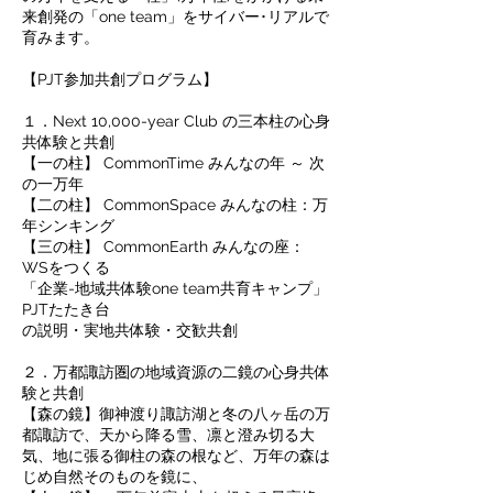
来創発の「one team」をサイバー･リアルで
育みます。
【PJT参加共創プログラム】
１．Next 10,000-year Club の三本柱の心身
共体験と共創
【一の柱】 CommonTime みんなの年 ～ 次
の一万年
【二の柱】 CommonSpace みんなの柱：万
年シンキング
【三の柱】 CommonEarth みんなの座：
WSをつくる
「企業-地域共体験one team共育キャンプ」
PJTたたき台
の説明・実地共体験・交歓共創
２．万都諏訪圏の地域資源の二鏡の心身共体
験と共創
【森の鏡】御神渡り諏訪湖と冬の八ヶ岳の万
都諏訪で、天から降る雪、凛と澄み切る大
気、地に張る御柱の森の根など、万年の森は
じめ自然そのものを鏡に、