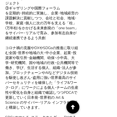
ジェクト
③ギャザリングや国際フォーラム
を定期的･持続的に実施し、企業･地域経営の
課題解決に貢献しつつ、会社と社会、地域･
学校、家庭･個人に次の万年を支える「柱」
(万年柱)をかかげる未来創発の「one team」
をサイバー･リアルで育み、参加有志自身が
継続連携できるよう共創
​コロナ禍の克服やDXやSDGsの推進に取り組
む全国･世界や地域の大･中小企業、起業･投
資家や取引所･金融機関、幼保･小中高、大
学･研究機関、国や地域の行政･公共機関等で
働き、学び、生活する個人、組織･法人が参
加。ブロックチェーンやAIなどデジタル技術
を駆使し改ざん･盗用に強い世界最高のサイ
バーセキュリティを確保した「ライフ&ワー
ク･ログ」にワークによる個人･チームの生産
性や変化を自身と組織で確認しつつPDCAで
更新していく日本発･世界初の Art &
Science のサイバー･リアル インフラを皆様
と構築していきます。