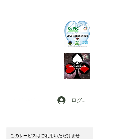
CePiC
Common Earth Park inte
rnational
Com
munity
S I H
SDGs Innovation HUB
L
d
x
P
Local dx
Producer
s
Federation a
t Digi
CT
田
ログイン
このサービスはご利用いただけませ