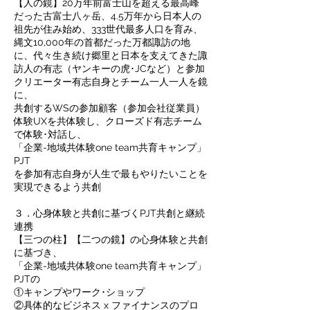
【人の鏡】20万年前富士山を超える最高峰
だった古富士八ヶ岳、4.5万年から日本人の
祖先が住み始め、333世代最多人口を育み、
縄文10,000年の首都だった万都諏訪の地
に、代々生き続け郷里と日本を支えてきた諏
訪人の有志（ヤンキーの虎･JCなど）と参加
クリエーター有志自身とチーム一人一人を鏡
に、
共創するWSの参加顧客（参加会社従業員）
体験UXを共体験し、クローズド有志チーム
で体験･対話し、
「企業-地域共体験one team共育キャンプ」
PJT
を参加有志自身が人生で最もやりたいことを
実現できるよう共創
３．心身体験と共創に基づくPJT共創と継続
連携
【三つの柱】【二つの鏡】の心身体験と共創
に基づき、
「企業-地域共体験one team共育キャンプ」
PJTの
①キャンプやワーク･ショップ
②具体的なビジネス x ファイナンスのプロ