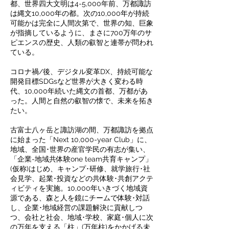
都、世界四大文明は4-5,000年前、万都諏訪
は縄文10,000年の都。次の10,000年が持続
可能かは完全に人間次第で、世界の知、巨象
が指摘しているように、まさに700万年のサ
ピエンスの歴史、人類の叡智と連帯が問われ
ている。
コロナ禍/後、デジタル変革DX、持続可能な
開発目標SDGsなど世界が大きく変わる時
代、10,000年続いた縄文の首都、万都があ
った。人間と自然の叡智の懐で、未来を拓き
たい。
​古富士八ヶ岳と諏訪湖の間、万都諏訪を拠点
に始まった「Next 10,000-year Club」に、
地域、全国･世界の産官学民の有志が集い、
「企業-地域共体験one team共育キャンプ」
(仮称)はじめ、キャンプ･研修、就学旅行･社
会見学、起業･投資などの共体験･共創アクテ
ィビティを実施。10,000年いきづく地域資
源である、森と人を鏡にチームで体験･対話
し、企業･地域経営の課題解決に貢献しつ
つ、会社と社会、地域･学校、家庭･個人に次
の万年を支える「柱」(万年柱)をかかげる未