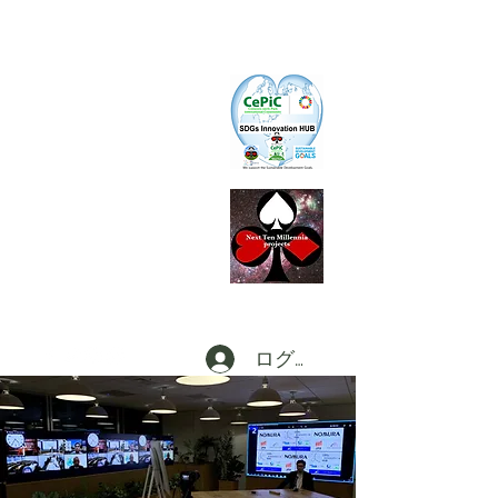
CePiC
Common Earth Park inte
rnational
Com
munity
S I H
SDGs Innovation HUB
L
d
x
P
Local dx
Producer
s
Federation a
t Digi
CT
田
ログイン