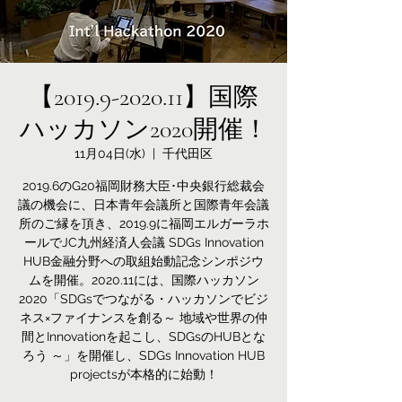
【2019.9-2020.11】国際
ハッカソン2020開催！
11月04日(水)
  |  
千代田区
2019.6のG20福岡財務大臣･中央銀行総裁会
議の機会に、日本青年会議所と国際青年会議
所のご縁を頂き、2019.9に福岡エルガーラホ
ールでJC九州経済人会議 SDGs Innovation
HUB金融分野への取組始動記念シンポジウ
ムを開催。2020.11には、国際ハッカソン
2020「SDGsでつながる・ハッカソンでビジ
ネス×ファイナンスを創る～ 地域や世界の仲
間とInnovationを起こし、SDGsのHUBとな
ろう ～」を開催し、SDGs Innovation HUB
projectsが本格的に始動！