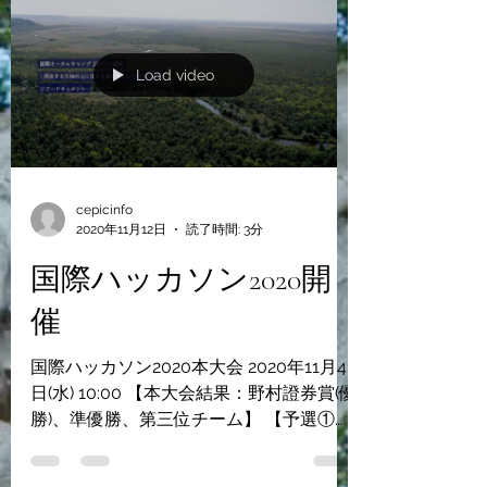
Load video
cepicinfo
2020年11月12日
読了時間: 3分
国際ハッカソン2020開
催
国際ハッカソン2020本大会 2020年11月4
日(水) 10:00 【本大会結果：野村證券賞(優
勝)、準優勝、第三位チーム】 【予選①②
通過：ファイナリスト・チーム】 SDGsで
つながる・ハッカソンでビジネス×ファイ