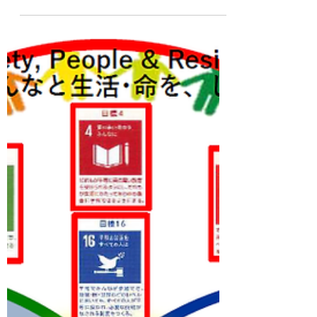
れる、産官学民 金融 専門家、CePiC
(Common earth Park international
Community) / SIH (SDGs...