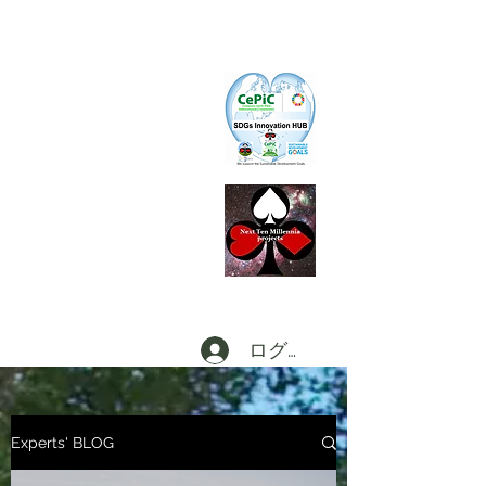
CePiC
Common Earth Park inte
rnational
Com
munity
S I H
SDGs Innovation HUB
L
d
x
P
Local dx
Producer
s
Federation a
t Digi
CT
田
ログイン
Experts' BLOG