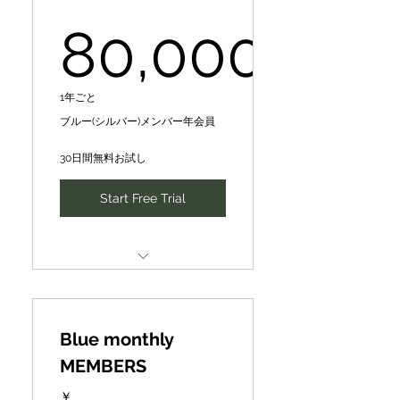
リング】１回（30分-max60
80,000
分）１万円を、年３回は５千
円/回【優待価格】で受講可
能
80,000￥
1年ごと
Introduction of new
ブルー(シルバー)メンバー年会員
business partners, finance,
intellectual
30日間無料お試し
SIH human networking and
Start Free Trial
idea business development
matching
新たなビジネスパートナー、
ファイナンスや知財･人財の
CePiC/SIH Mentor
紹介、ネットワーキング、ア
[Mentoring] 10,000 yen per
イディア事業展開マッチング
session [normal]
Blue monthly
Special Training & Guidance
➡3,000 yen per session
MEMBERS
for Local DX Producer ★/
[premium price] for 3 times
★★ Award
a year
￥