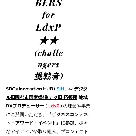
BERS
for
LdxP
★★
(chall
e
ngers
挑戦者)
SDGs Innovation HUB
(
SIH
)
や
デジタ
ル田園都市国家構想(デジ田)応援団
地域
DXプロデューサー (
LdxP
)
の理念や事業
にご賛同いただき、
『ビジネスコンテス
ト・アワード・イベント』に参加
、様々
なアイディアや取り組み、プロジェクト