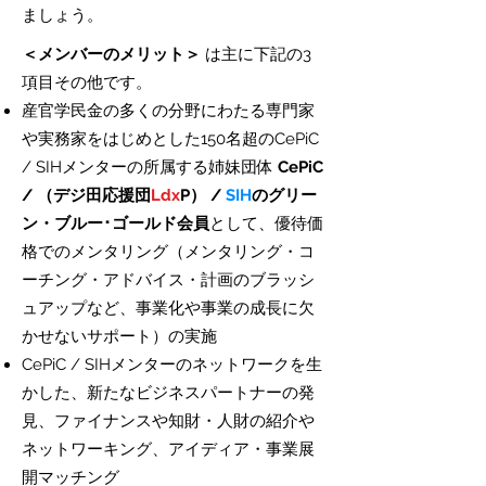
ましょう。
＜メンバーのメリット＞
は主に下記の3
項目その他です。
産官学民金の多くの分野にわたる専門家
や実務家をはじめとした150名超のCePiC
/ SIHメンターの所属する姉妹団体
CePiC
/ （デジ田応援団
Ldx
P） /
SIH
のグリー
ン・ブルー･ゴールド会員
として、優待価
格でのメンタリング（メンタリング・コ
ーチング・アドバイス・計画のブラッシ
ュアップなど、事業化や事業の成長に欠
かせないサポート）の実施
CePiC / SIHメンターのネットワークを生
かした、新たなビジネスパートナーの発
見、ファイナンスや知財・人財の紹介や
ネットワーキング、アイディア・事業展
開マッチング