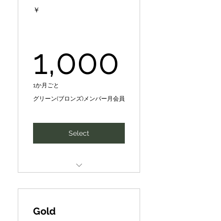
Local DX Producer ★/★★/
month
￥
★★★ Award
CePiC/SIHメンター【メンタ
全国若き地域人材アワード
リング】１回（30分-max60
1,000
（地域発ビジコン）で姉妹団
1,000
分）１万円を、月1回は1千
体のデジ田応援団の地域DX
円/回【優待価格】で受講可
プロデューサー★、★★、
能
★★★特別研修･指導
1か月ごと
Introduction of new
Expanding to include
グリーン(ブロンズ)メンバー月会員
business partners, finance,
priority access to camps &
intellectual
other offers
SIH human networking and
Select
春夏秋キャンプその他イベン
idea business development
トへの優先案内、その他お得
matching
な情報提供など拡大中
新たなビジネスパートナー、
CePiC/SIH Mentor
ファイナンスや知財･人財の
[Mentoring] 10,000 yen per
紹介、ネットワーキング、ア
session [normal]
イディア事業展開マッチング
Gold
➡8,000 yen per session