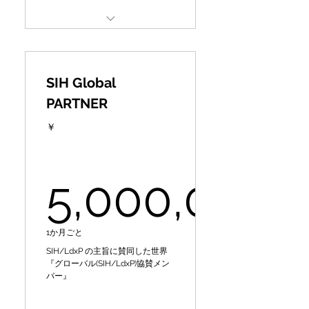
紹介、ネットワーキング、ア
✔Other
イディア事業展開マッチング
organizations and society
✔グローバルな認知度向上・
through their knowledge,
Firms & organizations to
Special Train- Guidance for
ブランディング ✔新規技
support our philosophy and
Local DX Producer ★/★★/
術・事業投資・連携先の獲
experience, and contacts
projects
★★★ Award
得 ✔新規取引・提携先の獲
for sustainable policy
SIH Global
得
making and
◤National Diamond Partner
PARTNER
全国若き地域人材アワード
(Supporting Member)◢
（地域発ビジコン）で姉妹団
✔新規取引・提携先の獲得
and commercialization.
￥
体のデジ田応援団の地域DX
✔既存顧客・従業員成長
CePiC/SIHの理念や事業にご
プロデューサー★、★★、
✔SDGsへの取り組み ✔SIH
持続可能な政策化･事業化に
賛同いただける企業・団体を
★★★特別研修･指導
データベースの活用 ✔その
向け、その知見･経験･人脈等
募集しております◤全国ダイ
5,000,000
他
から、失敗を成功の鍵に変
ヤモンド協賛メンバー◢
「Looking for SIH Partner」
え、組織や社会を変革しつ
Benefits at SIH International
CePiC/SIH Mentor
つ、リスクを最小化
✔Global awareness and
[Mentoring] 10,000 yen per
branding ✔New technology,
5,000,000
1か月ごと
Business Contest:
session [normal]
Together, we will sublimate
business
✔Provision of participant
SIH/LdxP の主旨に賛同した世界
the project into a form that
materials and
『グローバル(SIH/LdxP)協賛メン
➡free per session [partner
investment, and
バー』
benefit] for once a month
maximizes return and social
partnerships ✔Existing
handouts to participants
impact!
customer and employee
✔Introduction of