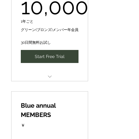
10,000
10,000￥
1年ごと
グリーン(ブロンズ)メンバー年会員
30日間無料お試し
Start Free Trial
CePiC/SIH Mentor
[Mentoring] 10,000 yen per
session [normal]
Blue annual
➡5,000 yen per session
MEMBERS
[premium price] for 3 times
a year
￥
CePiC/SIHメンター【メンタ