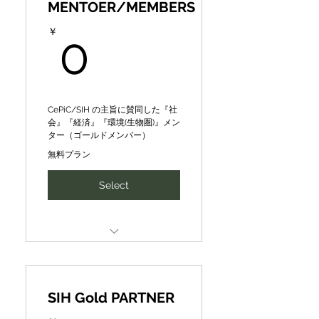
MENTOER/MEMBERS
Special Train- Guidance for
[premium price] for once a
Local DX Producer ★/★★/
0￥
month
￥
0
★★★ Award
CePiC/SIHメンター【メンタ
全国若き地域人材アワード
リング】１回（30分-max60
（地域発ビジコン）で姉妹団
分）１万円を、月1回は8千
体のデジ田応援団の地域DX
円/回【優待価格】で受講可
CePiC/SIH の主旨に賛同した『社
プロデューサー★、★★、
能
会』『経済』『環境(生物圏)』メン
★★★特別研修･指導
ター（ゴールドメンバー）
Introduction of new
無料プラン
Expanding to include
business partners, finance,
priority access to camps &
intellectual
Select
other offers
SIH human networking and
春夏秋キャンプその他イベン
idea business development
トへの優先案内、その他お得
matching
な情報提供など拡大中
Social, Economic, and
Environmental (Biosphere)
新たなビジネスパートナー、
Mentors
ファイナンスや知財･人財の
SIH Gold PARTNER
紹介、ネットワーキング、ア
◤Mentors (Gold
イディア事業展開マッチング