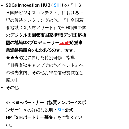
SDGs Innovation HUB
(
SIH
)
の『ⅠＳＩ
Ｈ国際ビジネスコンテスト』における上
記の優待メンタリングの他、『Ⅱ全国若
き地域ＤＸ人材アワード』でSIH姉妹団体
の
デジタル田園都市国家構想(デジ田)応援
団
の地域DXプロデューサー
LdxP
応援事
業連絡協議会
の
LdxP/Sの★、★★、
★★★
認定に向けた特別研修・指導、
『Ⅲ春夏秋キャンプその他イベント』へ
の優先案内、その他お得な情報提供など
拡大中
その他
※
＜SIHパートナー（協賛メンバー/スポ
ンサー）＞
の詳細な説明：
SIH
公式
HP「
SIHパートナー募集
」
をご覧くださ
い。