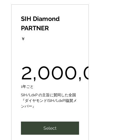
ブランディング ✔新規技
support our philosophy and
Discovering issues and
術・事業投資・連携先の獲
projects
problems in the world, and
得 ✔新規取引・提携先の獲
SIH Diamond
finding
得
◤Regional Platinum Partner
PARTNER
(Supporting Member)◢
ideas, businesses, and
✔新規取引・提携先の獲得
human resources to solve
￥
✔既存顧客・従業員成長
CePiC/SIHの理念や事業にご
them and
✔SDGsへの取り組み ✔SIH
賛同いただける企業・団体を
データベースの活用 ✔その
募集しております◤全国ゴー
make them attractive.
2,000,000
他
ルド協賛メンバー◢
世の中の課題･問題を発見、
Introduction of new
✔Global awareness and
それらを解決し魅力化するア
business partners, finance,
branding ✔New technology,
イディアや事業、人材を発掘
2,000,000
1年ごと
intellectual
business
SIH/LdxP の主旨に賛同した全国
Minimize risk while
『ダイヤモンド(SIH/LdxP)協賛メ
SIH human networking and
investment, and
transforming organizations
ンバー』
idea business development
partnerships ✔Existing
and society
matching
customer and employee
by turning failure into the
Select
新たなビジネスパートナー、
growth ✔SDGs initiatives
key to success and
ファイナンスや知財･人財の
✔Utilization of SIH database
transforming