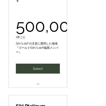
￥
Members)◢ who agree with
our purpose & VMV.
Special Train- Guidance for
Local DX Producer ★/★★
Become a member of a
Award
500,000
professional group of
industry,
全国若き地域人材アワード
（地域発ビジコン）で姉妹団
500,000￥
government, academia, and
1年ごと
体のデジ田応援団の地域DX
academia that contributes
プロデューサー★、★★特別
SIH/LdxP の主旨に賛同した地域
to the
研修･指導
『ゴールド(SIH/LdxP)協賛メンバ
ー』
realization of a sustainable
Expanding to include
society (SDGs) in order to
priority access to camps &
other offers
Select
create the future of people
and the planet together.
春夏秋キャンプその他イベン
トへの優先案内、その他お得
CePiC/SIH の主旨に賛同した
な情報提供など拡大中
Firms & organizations to
『社会』『経済』『環境(生物
support our philosophy and
圏)』◤メンター（ゴールド）
projects
メンバー◢