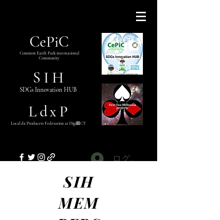
CePiC
Common Earth Park inte
rnational
Com
munity
S I H
SDGs Innovation HUB
L
d
x
P
Local dx
Producer
s
Federation a
t Digi
CT
田
ログイン
SIH
MEM