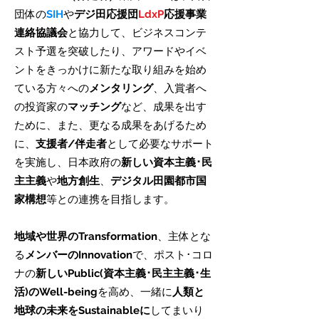
団体の
SIH
や
デジ田応援団
LdxP
応援事業
連絡協議会
と協力して、ビジネスコンテ
スト予選を突破したり、アワードやイベ
ントをきっかけに新たな取り組みを始め
ている方々への
メンタリング
、入賞者へ
の投資家の
マッチング
など、成果を出す
ために、また、更なる成果をあげるため
に、
支援者/伴走者
として必要なサポート
を実施し、日本政府の
新しい資本主義･民
主主義
や
地方創生
、
デジタル田園都市国
家構想
等との連携を目指します。
地域や世界のTransformation
、主体とな
る
メンバーのInnovation
で、ポスト･コロ
ナの
新しいPublic(資本主義･民主主義･生
活)のWell-being
を高め、一緒に
人類と
地球の未来をSustainableに
してまいり