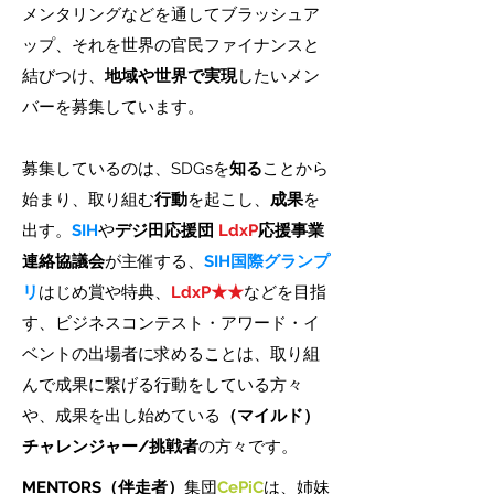
メンタリングなどを通してブラッシュア
ップ、それを世界の官民ファイナンスと
結びつけ、
地域や世界で実現
したいメン
バーを募集しています。
募集しているのは、SDGsを
知る
ことから
始まり、取り組む
行動
を起こし、
成果
を
出す。
SIH
や
デジ田応援団
LdxP
応援事業
連絡協議会
が主催する、
SIH国際グランプ
リ
はじめ賞や特典、
LdxP★★
などを目指
す、ビジネスコンテスト・アワード・イ
ベントの出場者に求めることは、取り組
んで成果に繋げる行動をしている方々
や、成果を出し始めている
（マイルド）
チャレンジャー/挑戦者
の方々です。
MENTORS（伴走者）
集団
CePiC
は、姉妹