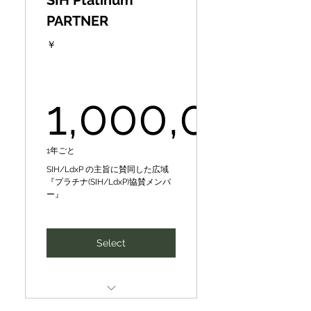
SIH Ptatinum
◤Local Gold Partner
人と地球の未来を共に創るた
PARTNER
(Supporting Member)◢
め、持続可能な社会の実現
￥
（SDGs）に貢献する、 産官
CePiC/SIHの理念や事業にご
学民のプロ集団の一員に
賛同いただける企業・団体を
募集しております◤地域ゴー
Mentoring on possible dates
1,000,000
ルド協賛メンバー◢
and times as requested by
CePiC/
✔Global awareness and
branding ✔New technology,
SIH in the "Social",
1,000,000
1年ごと
business
"Economic" & "Environment
SIH/LdxP の主旨に賛同した広域
(Biosphere)"
『プラチナ(SIH/LdxP)協賛メンバ
investment, and
ー』
partnerships ✔Existing
areas of the SDGs.
customer and employee
SDGsの『社会』『経済』
Select
growth ✔SDGs initiatives
『環境(生物圏)』分野に分か
✔Utilization of SIH database
れて、CePiC/SIH の求めに応
✔Other
じて、可能な日時にメンタリ
ング
✔グローバルな認知度向上・
Firms & organizations to