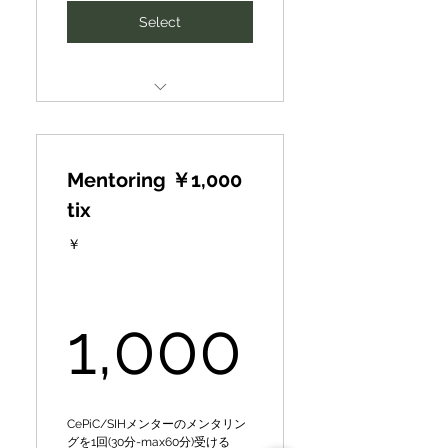
CePiC/SIHメンター【メンタ
collaborative
Select
リング】１回（30分-max60
リターンや社会的インパクト
growth ✔SDGs initiatives
分）１万円を、毎月１回【無
を最大化できる形に昇華さ
✔Utilization of SIH database
projects ✔Advertising,
料】で受講可能
せ、共に実現していきます！
✔Other
publicity, etc. included
Introduction of new
✔グローバルな認知度向上・
Firms & organizations to
SIH国際ビジネスコンテスト
business partners, finance,
ブランディング ✔新規技
support our philosophy and
における「SIHパートナー募
intellectual
術・事業投資・連携先の獲
projects
集」特典：✔参加者資料の提
得 ✔新規取引・提携先の獲
Mentoring ￥1,000
供、参加者への配布物 ✔協
SIH human networking and
得
◤Global Partner
tix
働事業紹介
idea business development
(Supporting Member◢
matching
✔新規取引・提携先の獲得
￥
✔広告宣伝、宣伝等収録など
✔既存顧客・従業員成長
CePiC/SIHの理念や事業にご
新たなビジネスパートナー、
✔SDGsへの取り組み ✔SIH
賛同いただける企業・団体を
Expanding to include
ファイナンスや知財･人財の
データベースの活用 ✔その
募集しております◤世界グロ
1,000
priority access to camps &
紹介、ネットワーキング、ア
1,000
他
ーバル協賛メンバー◢
other offers
イディア事業展開マッチング
CePiC/SIH Mentor
✔Global awareness and
春夏秋キャンプその他イベン
Special Train- Guidance for
[Mentoring] 10,000 yen per
branding ✔New technology,
トへの優先案内、その他お得
Local DX Producer ★/★★/
session [normal]
business
な情報提供など拡大中
★★★ Award
CePiC/SIHメンターのメンタリン
グを1回(30分-max60分)受ける
➡free per session [partner