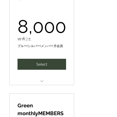
全国若き地域人材アワード
CePiC/SIHメンター【メンタ
（地域発ビジコン）で姉妹団
リング】１回（30分-max60
8,000
体のデジ田応援団の地域DX
分）１万円を、毎月１回３千
プロデューサー★、★★特別
円/回【優待価格】で受講可
研修･指導
能
8,000￥
1か月ごと
Expanding to include
Introduction of new
priority access to camps &
ブルー(シルバー)メンバー月会員
business partners, finance,
other offers
intellectual
春夏秋キャンプその他イベン
SIH human networking and
Select
トへの優先案内、その他お得
idea business development
な情報提供など拡大中
matching
新たなビジネスパートナー、
CePiC/SIH Mentor
ファイナンスや知財･人財の
[Mentoring] 10,000 yen per
紹介、ネットワーキング、ア
session [normal]
イディア事業展開マッチング
Green
➡1,000 yen per session
monthlyMEMBERS
Special Train- Guidance for
[premium price] for once a