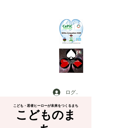
CePiC
Common Earth Park inte
rnational
Com
munity
S I H
SDGs Innovation HUB
L
d
x
P
Local dx
Producer
s
Federation a
t Digi
CT
田
ログイン
こども・若者ヒーローが未来をつくるまち
こどものま