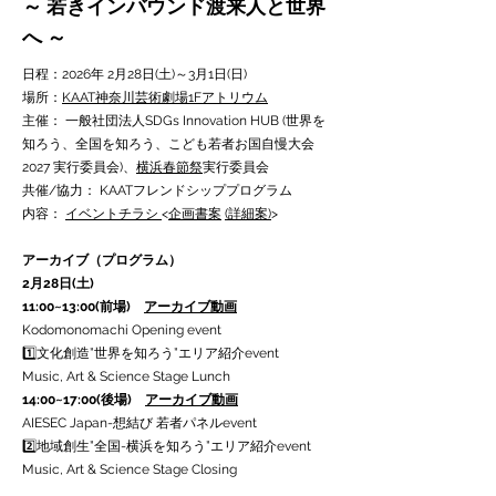
～ 若きインバウンド渡来人と世界
へ ～
日程：2026年 2月28日(土)～3月1日(日)
場所：
KAAT神奈川芸術劇場1Fアトリウム
主催： 一般社団法人SDGs Innovation HUB (世界を
知ろう、全国を知ろう、こども若者お国自慢大会
2027 実行委員会)、
横浜春節祭
実行委員会
共催/協力： KAATフレンドシッププログラム
内容：
イベントチラシ
<
企画書案
(詳細案)
>
アーカイブ（プログラム）
2月28日(土)
11:00~13:00(前場)
アーカイブ動画
Kodomonomachi Opening event
1️⃣文化創造”世界を知ろう”エリア紹介event
Music, Art & Science Stage Lunch
14:00~17:00(後場)
アーカイブ動画
AIESEC Japan-想結び 若者パネルevent
2️⃣地域創生”全国-横浜を知ろう”エリア紹介event
Music, Art & Science Stage Closing