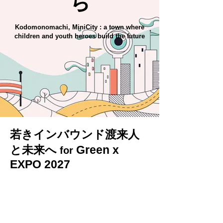
ち
Kodomonomachi, MiniCity : a town where
children and youth heroes build the future
若きインバウンド渡来人
と未来へ
Green
x
for
EXPO 2027