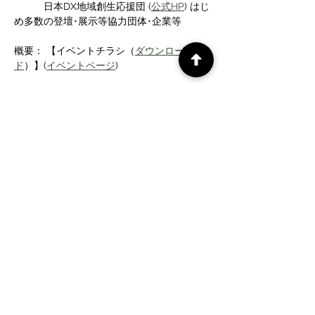
　　　日本DX地域創生応援団 (
公式HP
) はじ
め多数の登壇･展示等協力団体･企業等 
概要： 【イベントチラシ（
ダウンロー
ド
）】(
イベントページ
)
さらに表示
このイベントをシェア
CePiC SIH LdxP projects
タイムズ