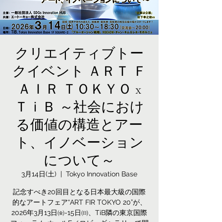
クリエイティブトー
クイベント ＡＲＴ Ｆ
ＡＩＲ ＴＯＫＹＯ x
ＴｉＢ ～社会におけ
る価値の構造とアー
ト、イノベーション
について～
3月14日(土)
  |  
Tokyo Innovation Base
記念すべき20回目となる日本最大級の国際
的なアートフェア“ART FIR TOKYO 20”が、
2026年3月13日㈮-15日㈰、TiB隣の東京国際