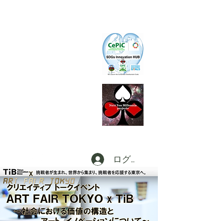
CePiC
Common Earth Park inte
rnational
Com
munity
S I H
SDGs Innovation HUB
L
d
x
P
Local dx
Producer
s
Federation a
t Digi
CT
田
ログイン